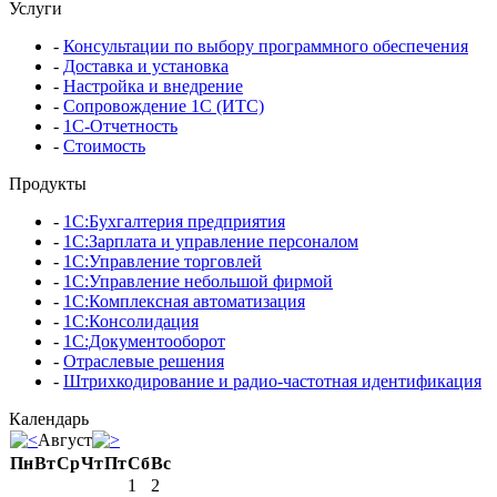
Услуги
-
Консультации по выбору программного обеспечения
-
Доставка и установка
-
Настройка и внедрение
-
Сопровождение 1С (ИТС)
-
1С-Отчетность
-
Стоимость
Продукты
-
1С:Бухгалтерия предприятия
-
1С:Зарплата и управление персоналом
-
1С:Управление торговлей
-
1С:Управление небольшой фирмой
-
1С:Комплексная автоматизация
-
1С:Консолидация
-
1С:Документооборот
-
Отраслевые решения
-
Штрихкодирование и радио-частотная идентификация
Календарь
Август
Пн
Вт
Ср
Чт
Пт
Сб
Вс
1
2